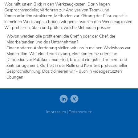
Was hilft, ist ein Blick in den Werkzeugkasten: Darin liegen
Gesprächsmodelle; Verfahren zur Analyse von Team- und
Kommunikationsstrukturen; Methoden zur Klärung des Führungsstils.
In meinen Workshops schauen wir gemeinsam in den Werkzeugkasten.
Wir probieren, üben und prüfen, welche Methoden passen.
Wovon werden alle profitieren: die Chefin oder der Chef, die
Mitarbeitenden und das Unternehmen?
Einer anderen Anforderung stellen wir uns in meinen Workshops zur
Moderation. Wer eine Teamsitzung, eine Konferenz oder eine
Diskussion vor Publikum moderiert, braucht ein gutes Themen- und
Zeitmanagement, Klarheit in der Rolle und Kenntnis professioneller
Gesprächsführung. Das trainieren wir - auch in videogestützten
Übungen.
Impressum
|
Datenschutz